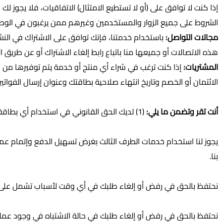
إذا كنت لا توافق على (أو لا تستطيع الامتثال) الاتفاقيات، فلا يجوز ل
الشروط على جميع الزوار والمستخدمين وغيرهم ممن يرغبون في الوصو
مجالات التواصل:
باستخدام خدمتنا، فإنك توافق على الاشتراك في النشر
هذه الاتصالات أو جميعها منا باتباع رابط إلغاء الاشتراك أو عن طريق ال
المشتريات:
إذا كنت ترغب في شراء أي منتج أو خدمة يتم توفيرها من خ
الائتمان أو الخصم وتاريخ انتهاء صلاحية بطاقتك وعنوان إرسال الفوات
أنت تقر وتضمن ما يلي:
(1) لديك الحق القانوني في استخدام أي بطاقة (بطاقات) أو طريقة (طرق) دفع أخرى فيما يتعلق بأي عملية شراء؛ وأن (2) المعلومات التي تزودنا بها صحيحة وصحيحة وكاملة.
يجوز لنا استخدام خدمات الطرف الثالث بغرض تسهيل الدفع وإتمام عمل
بنا.
نحتفظ بالحق في رفض أو إلغاء طلبك في أي وقت لأسباب تشمل على سبيل
نحتفظ بالحق في رفض أو إلغاء طلبك في حالة الاشتباه في وجود عملية 